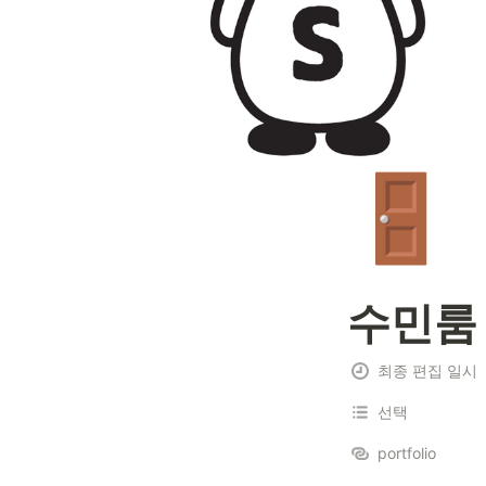
🚪
수민룸
최종 편집 일시
선택
portfolio