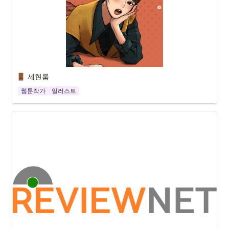
세현룸
웹툰작가
일러스트