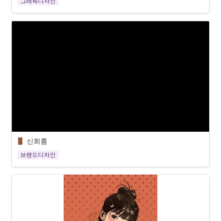
그래픽디자인
신희룸
브랜드디자인