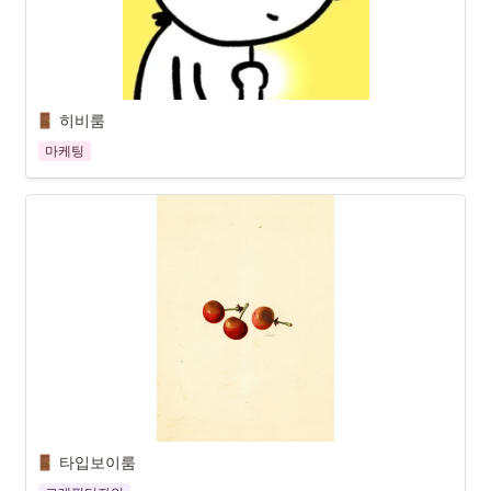
히비룸
마케팅
타입보이룸