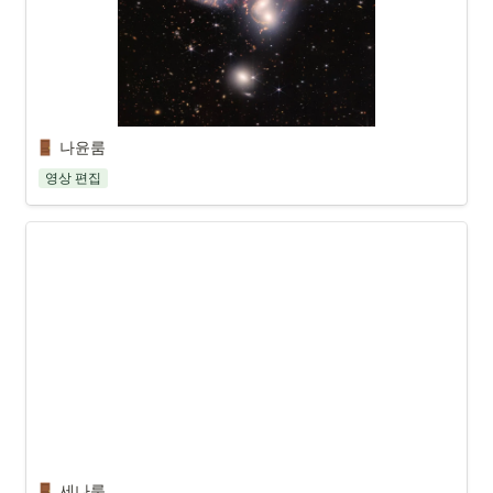
나윤룸
영상 편집
세나룸