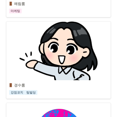
예림룸
마케팅
경수룸
강점코치
팀빌딩