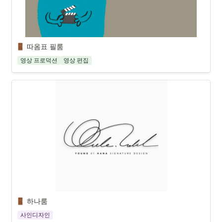
따옴표 필룸
영상 프로덕션
영상 편집
하나룸
사인디자인